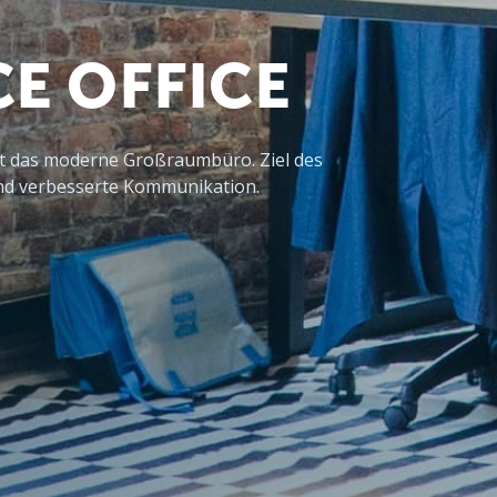
E OFFICE
bt das moderne Großraumbüro. Ziel des 
und verbesserte Kommunikation.