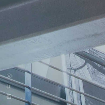


