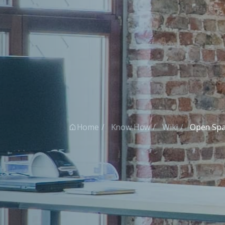
Home
Know How
Wiki
Open Spa
