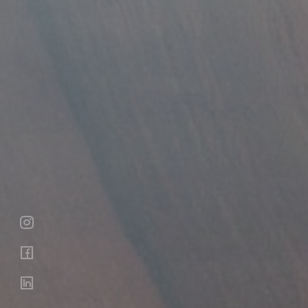


