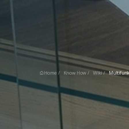
Home
Know How
Wiki
Multifun
