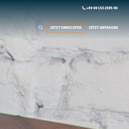

+49 69 153 2595 00

JETZT EINRICHTEN
JETZT ANFRAGEN