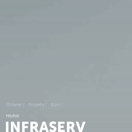
Home
Projekte
Büro

Höchst
INFRASERV