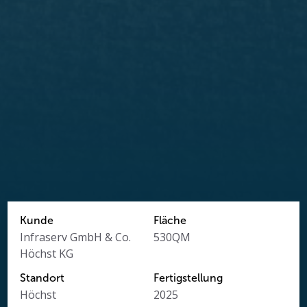
Kunde
Fläche
Infraserv GmbH & Co.
530
QM
Höchst KG
Standort
Fertigstellung
Höchst
2025