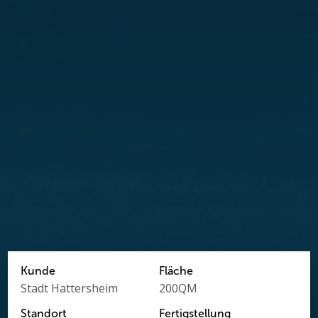
Kunde
Fläche
Stadt Hattersheim
200
QM
Standort
Fertigstellung