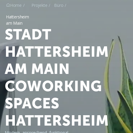
Home
Projekte
Büro

Hattersheim
am Main
STADT
HATTERSHEIM
AM MAIN
COWORKING
SPACES
HATTERSHEIM
Modern, ansprechend, funktional 