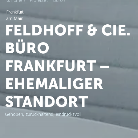
Home
Projekte
Büro
Frankfurt
am Main
FELDHOFF & CIE.
BÜRO
FRANKFURT –
EHEMALIGER
STANDORT
Gehoben, zurückhaltend, eindrucksvoll