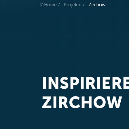
Home
Projekte
Zirchow

INSPIRIE
ZIRCHOW