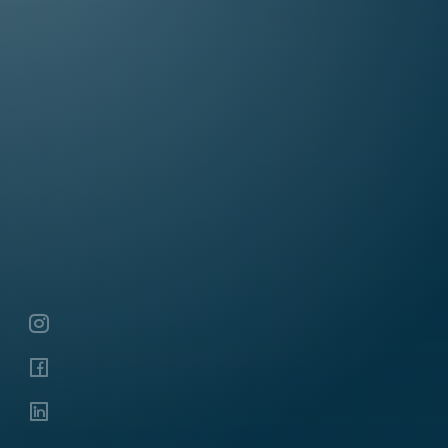


