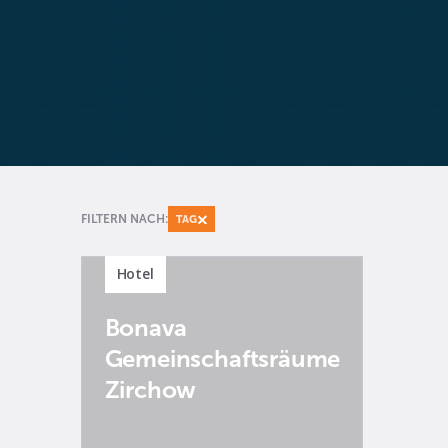
FILTERN NACH:
TAG
Hotel
Bonava
Gemeinschaftsräume
Zirchow