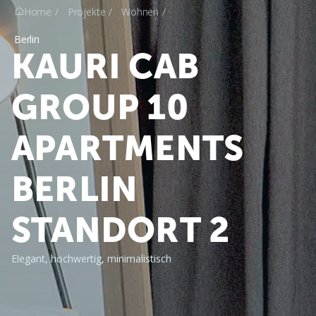
Home
Projekte
Wohnen

Berlin
KAURI CAB
GROUP 10
APARTMENTS
BERLIN
STANDORT 2
Elegant, hochwertig, minimalistisch