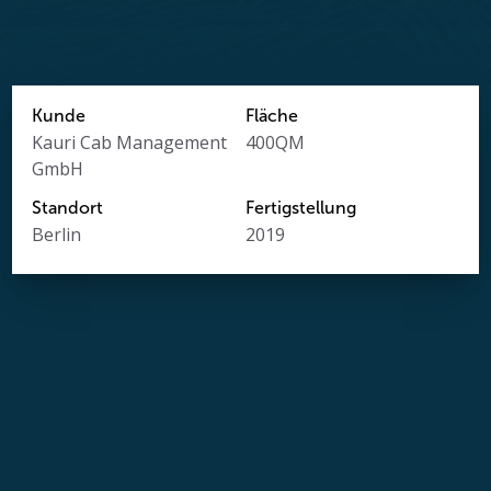
Kunde
Fläche
Kauri Cab Management
400
QM
GmbH
Standort
Fertigstellung
Berlin
2019